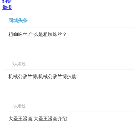
纠错
举报
同城头条
粗蜘蛛丝,什么是粗蜘蛛丝？ –
3人看过
机械公敌兰博,机械公敌兰博技能 –
7人看过
大圣王漫画,大圣王漫画介绍 –